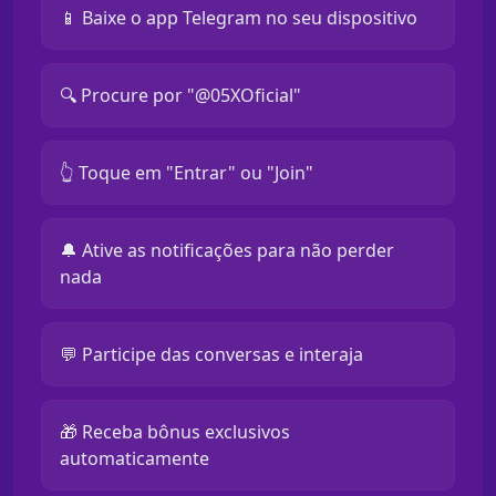
📱 Baixe o app Telegram no seu dispositivo
🔍 Procure por "@05XOficial"
👆 Toque em "Entrar" ou "Join"
🔔 Ative as notificações para não perder
nada
💬 Participe das conversas e interaja
🎁 Receba bônus exclusivos
automaticamente