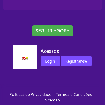
SEGUIR AGORA
Acessos
Login
Registrar-se
Políticas de Privacidade
Termos e Condições
Sitemap