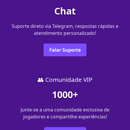
Chat
Suporte direto via Telegram, respostas rápidas e
atendimento personalizado!
Falar Suporte
👥 Comunidade VIP
1000+
Junte-se a uma comunidade exclusiva de
jogadores e compartilhe experiências!