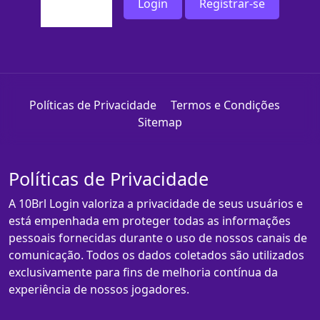
Login
Registrar-se
Políticas de Privacidade
Termos e Condições
Sitemap
Políticas de Privacidade
A 10Brl Login valoriza a privacidade de seus usuários e
está empenhada em proteger todas as informações
pessoais fornecidas durante o uso de nossos canais de
comunicação. Todos os dados coletados são utilizados
exclusivamente para fins de melhoria contínua da
experiência de nossos jogadores.