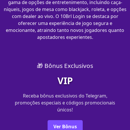
gama de opções de entretenimento, incluindo caça-
níqueis, jogos de mesa como blackjack, roleta, e opções
com dealer ao vivo. O 10Brl Login se destaca por
oferecer uma experiência de jogo segura e
emocionante, atraindo tanto novos jogadores quanto
apostadores experientes.
🎁 Bônus Exclusivos
VIP
Receba bônus exclusivos do Telegram,
promoções especiais e códigos promocionais
únicos!
Ver Bônus