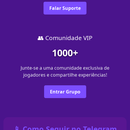
Falar Suporte
👥 Comunidade VIP
1000+
Junte-se a uma comunidade exclusiva de
jogadores e compartilhe experiências!
Entrar Grupo
📱 Como Seguir no Telegram