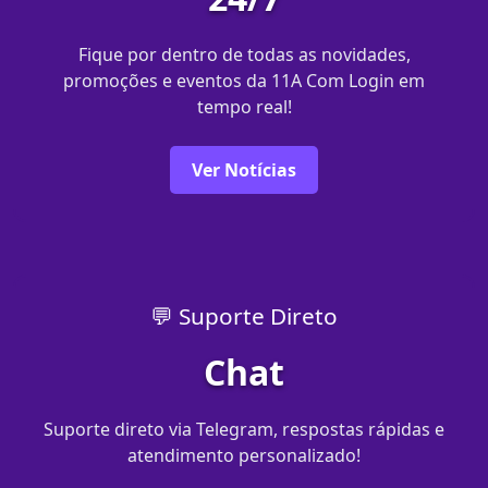
Fique por dentro de todas as novidades,
promoções e eventos da 11A Com Login em
tempo real!
Ver Notícias
💬 Suporte Direto
Chat
Suporte direto via Telegram, respostas rápidas e
atendimento personalizado!