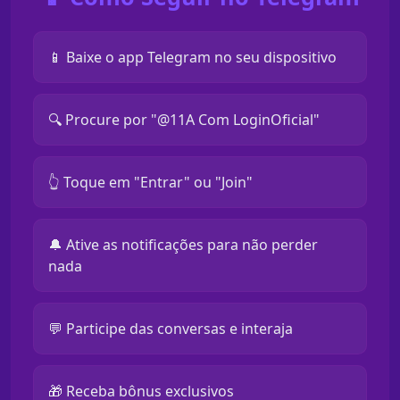
📱 Baixe o app Telegram no seu dispositivo
🔍 Procure por "@11A Com LoginOficial"
👆 Toque em "Entrar" ou "Join"
🔔 Ative as notificações para não perder
nada
💬 Participe das conversas e interaja
🎁 Receba bônus exclusivos