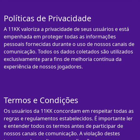
Políticas de Privacidade
A 11KK valoriza a privacidade de seus usuários e está
empenhada em proteger todas as informações
pessoais fornecidas durante o uso de nossos canais de
comunicação. Todos os dados coletados são utilizados
exclusivamente para fins de melhoria contínua da
experiência de nossos jogadores.
Termos e Condições
Os usuários da 11KK concordam em respeitar todas as
regras e regulamentos estabelecidos. É importante ler
e entender todos os termos antes de participar de
nossos canais de comunicação. A violação destes