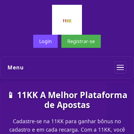
Login
Registrar-se
Menu
📱 11KK A Melhor Plataforma
de Apostas
Cadastre-se na 11KK para ganhar bônus no
cadastro e em cada recarga. Com a 11KK, você