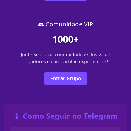
👥 Comunidade VIP
1000+
Junte-se a uma comunidade exclusiva de
jogadores e compartilhe experiências!
Entrar Grupo
📱 Como Seguir no Telegram