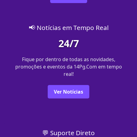
📢 Notícias em Tempo Real
24/7
Fique por dentro de todas as novidades,
promoções e eventos da 14Pg.Com em tempo
real!
Ver Notícias
💬 Suporte Direto