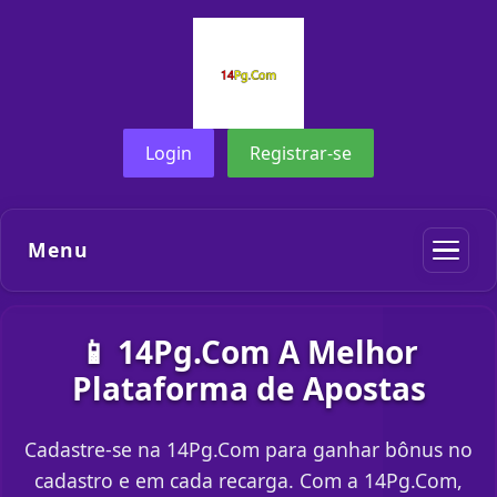
Login
Registrar-se
Menu
📱 14Pg.Com A Melhor
Plataforma de Apostas
Cadastre-se na 14Pg.Com para ganhar bônus no
cadastro e em cada recarga. Com a 14Pg.Com,