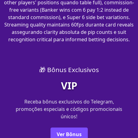
other players' positions quando table full), commission-
free variants (Banker wins com 6 pay 1:2 instead de
standard commission), e Super 6 side bet variations.
Streaming quality maintains 60fps durante card reveals
assegurando clarity absoluta de pip counts e suit
recognition critical para informed betting decisions.
🎁 Bônus Exclusivos
VIP
Receba bônus exclusivos do Telegram,
promoções especiais e códigos promocionais
únicos!
Ver Bônus