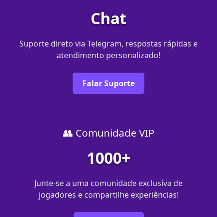
Chat
Suporte direto via Telegram, respostas rápidas e
atendimento personalizado!
Falar Suporte
👥 Comunidade VIP
1000+
Junte-se a uma comunidade exclusiva de
jogadores e compartilhe experiências!