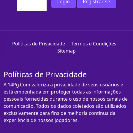
Login
Registrar-se
Políticas de Privacidade
Termos e Condições
Sitemap
Políticas de Privacidade
A 14Pg.Com valoriza a privacidade de seus usuários e
está empenhada em proteger todas as informações
pessoais fornecidas durante o uso de nossos canais de
comunicação. Todos os dados coletados são utilizados
exclusivamente para fins de melhoria contínua da
experiência de nossos jogadores.