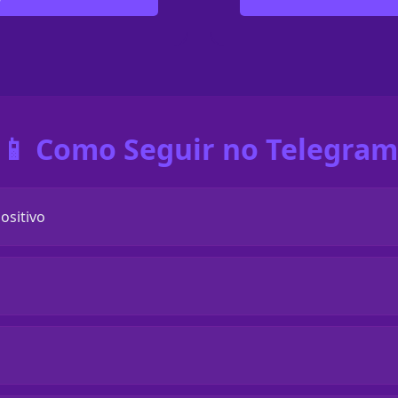
📱 Como Seguir no Telegram
ositivo