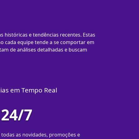
s históricas e tendências recentes. Estas
omo cada equipe tende a se comportar em
stam de análises detalhadas e buscam
cias em Tempo Real
24/7
e todas as novidades, promoções e