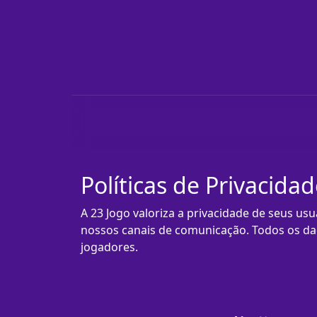
Políticas de Privacida
A 23 Jogo valoriza a privacidade de seus u
nossos canais de comunicação. Todos os dad
jogadores.