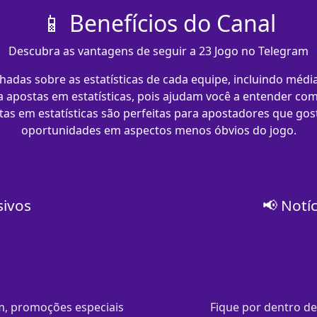
📱 Benefícios do Canal
Descubra as vantagens de seguir a 23 Jogo no Telegram
adas sobre as estatísticas de cada equipe, incluindo média
ra apostas em estatísticas, pois ajudam você a entender c
stas em estatísticas são perfeitas para apostadores que go
oportunidades em aspectos menos óbvios do jogo.
sivos
📢 Notí
m, promoções especiais
Fique por dentro d