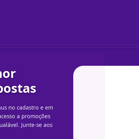
hor
postas
nus no cadastro e em
 acesso a promoções
ualável. Junte-se aos