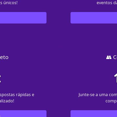
s únicos!
eventos d
reto
👥 
t
espostas rápidas e
Junte-se a uma com
lizado!
compa
e