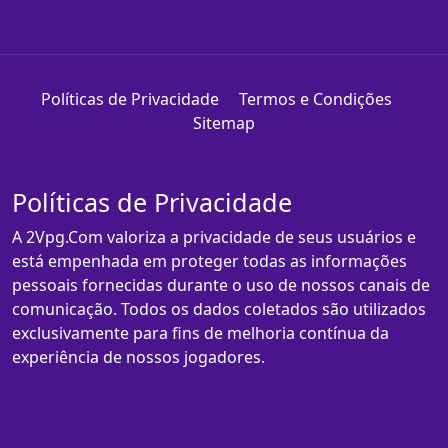
Políticas de Privacidade
Termos e Condições
Sitemap
Políticas de Privacidade
A 2Vpg.Com valoriza a privacidade de seus usuários e
está empenhada em proteger todas as informações
pessoais fornecidas durante o uso de nossos canais de
comunicação. Todos os dados coletados são utilizados
exclusivamente para fins de melhoria contínua da
experiência de nossos jogadores.