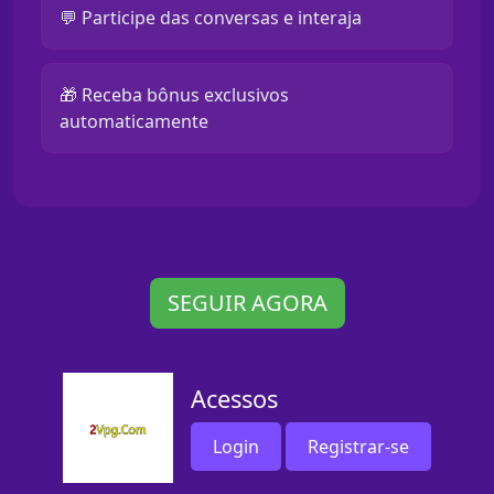
💬 Participe das conversas e interaja
🎁 Receba bônus exclusivos
automaticamente
SEGUIR AGORA
Acessos
Login
Registrar-se