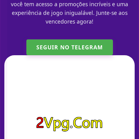
você tem acesso a promoções incríveis e uma
experiência de jogo inigualável. Junte-se aos
vencedores agora!
SEGUIR NO TELEGRAM