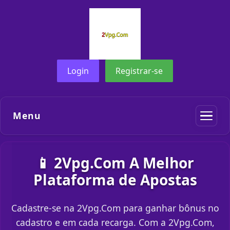
Login
Registrar-se
Menu
📱 2Vpg.Com A Melhor
Plataforma de Apostas
Cadastre-se na 2Vpg.Com para ganhar bônus no
cadastro e em cada recarga. Com a 2Vpg.Com,