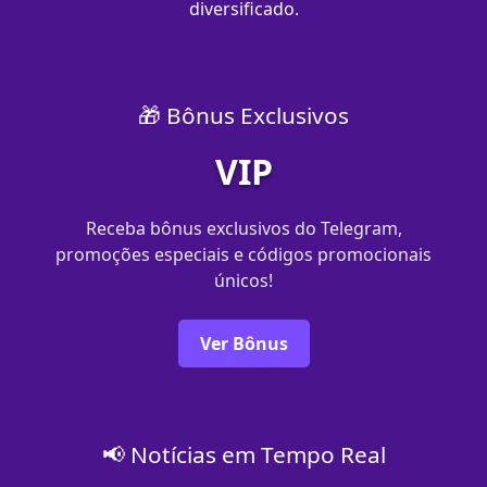
diversificado.
🎁 Bônus Exclusivos
VIP
Receba bônus exclusivos do Telegram,
promoções especiais e códigos promocionais
únicos!
Ver Bônus
📢 Notícias em Tempo Real