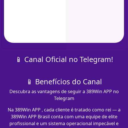
📱 Canal Oficial no Telegram!
📱 Benefícios do Canal
Descubra as vantagens de seguir a 389Win APP no
Telegram
Na 389Win APP , cada cliente é tratado como rei — a
389Win APP Brasil conta com uma equipe de elite
profissional e um sistema operacional impecável e