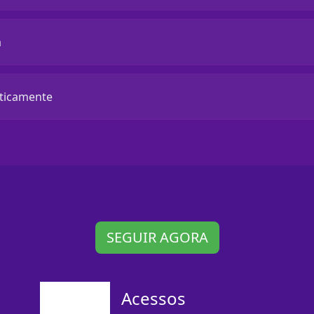
a
aticamente
SEGUIR AGORA
Acessos