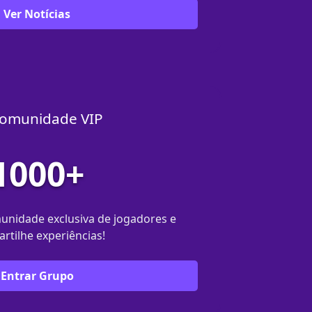
Ver Notícias
Comunidade VIP
1000+
unidade exclusiva de jogadores e
rtilhe experiências!
Entrar Grupo