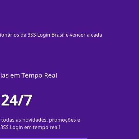
onários da 3SS Login Brasil e vencer a cada
cias em Tempo Real
24/7
e todas as novidades, promoções e
 3SS Login em tempo real!