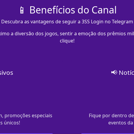
📱 Benefícios do Canal
Descubra as vantagens de seguir a 3SS Login no Telegram
ximo a diversão dos jogos, sentir a emoção dos prêmios mili
clique!
sivos
📢 Notí
m, promoções especiais
Fique por dentro d
s únicos!
eventos da