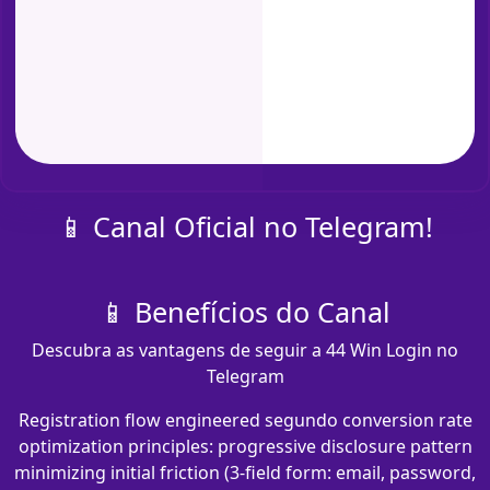
📱 Canal Oficial no Telegram!
📱 Benefícios do Canal
Descubra as vantagens de seguir a 44 Win Login no
Telegram
Registration flow engineered segundo conversion rate
optimization principles: progressive disclosure pattern
minimizing initial friction (3-field form: email, password,