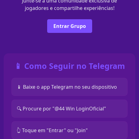
Junte-se a uma comunidade exclusiva de
jogadores e compartilhe experiências!
Entrar Grupo
📱 Como Seguir no Telegram
📱 Baixe o app Telegram no seu dispositivo
🔍 Procure por "@44 Win LoginOficial"
👆 Toque em "Entrar" ou "Join"