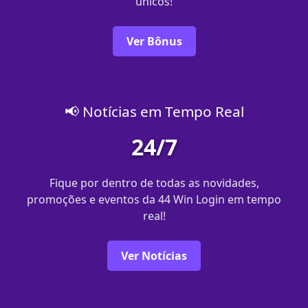
únicos!
Ver Bônus
📢 Notícias em Tempo Real
24/7
Fique por dentro de todas as novidades,
promoções e eventos da 44 Win Login em tempo
real!
Ver Notícias