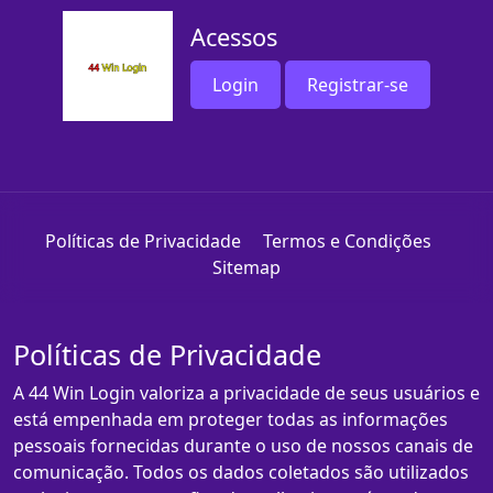
Acessos
Login
Registrar-se
Políticas de Privacidade
Termos e Condições
Sitemap
Políticas de Privacidade
A 44 Win Login valoriza a privacidade de seus usuários e
está empenhada em proteger todas as informações
pessoais fornecidas durante o uso de nossos canais de
comunicação. Todos os dados coletados são utilizados