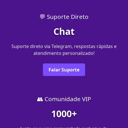
💬 Suporte Direto
Chat
Suporte direto via Telegram, respostas rápidas e
atendimento personalizado!
Falar Suporte
👥 Comunidade VIP
1000+