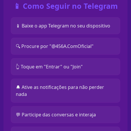
📱 Como Seguir no Telegram
📱 Baixe o app Telegram no seu dispositivo
🔍 Procure por "@456A.ComOficial"
👆 Toque em "Entrar" ou "Join"
🔔 Ative as notificações para não perder
nada
💬 Participe das conversas e interaja