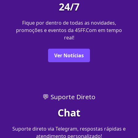
24/7
Fique por dentro de todas as novidades,
promoções e eventos da 45FF.Com em tempo
real!
Ver Notícias
💬 Suporte Direto
Chat
Suporte direto via Telegram, respostas rápidas e
atendimento personalizado!