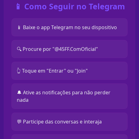
📱 Como Seguir no Telegram
📱 Baixe o app Telegram no seu dispositivo
🔍 Procure por "@45FF.ComOficial"
👆 Toque em "Entrar" ou "Join"
🔔 Ative as notificações para não perder
nada
💬 Participe das conversas e interaja