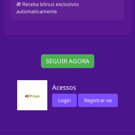
🎁 Receba bônus exclusivos
automaticamente
SEGUIR AGORA
Acessos
Login
Registrar-se