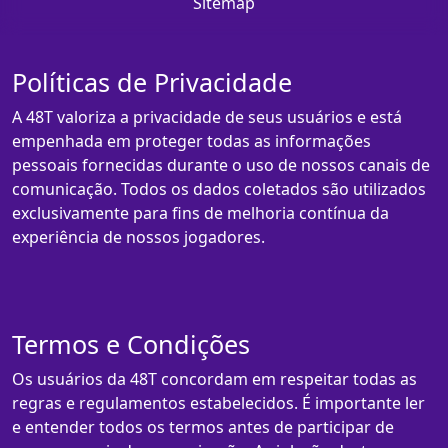
Sitemap
Políticas de Privacidade
A 48T valoriza a privacidade de seus usuários e está
empenhada em proteger todas as informações
pessoais fornecidas durante o uso de nossos canais de
comunicação. Todos os dados coletados são utilizados
exclusivamente para fins de melhoria contínua da
experiência de nossos jogadores.
Termos e Condições
Os usuários da 48T concordam em respeitar todas as
regras e regulamentos estabelecidos. É importante ler
e entender todos os termos antes de participar de