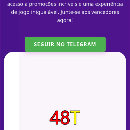
acesso a promoções incríveis e uma experiência
de jogo inigualável. Junte-se aos vencedores
agora!
SEGUIR NO TELEGRAM