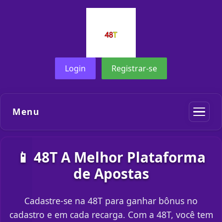
Login
Registrar-se
Menu
📱 48T A Melhor Plataforma
de Apostas
Cadastre-se na 48T para ganhar bônus no
cadastro e em cada recarga. Com a 48T, você tem