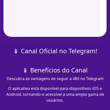
📱 Canal Oficial no Telegram!
📱 Benefícios do Canal
Descubra as vantagens de seguir a 48X no Telegram
O aplicativo está disponível para dispositivos iOS e
Android, tornando-o acessível a uma ampla gama de
usuários.