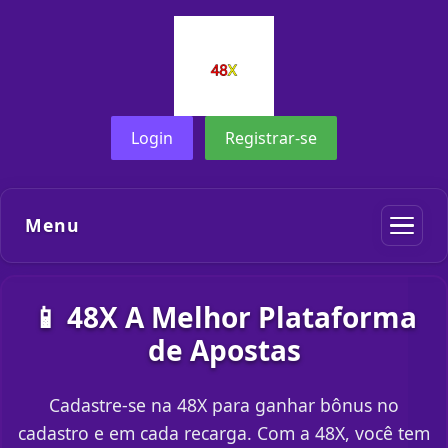
Login
Registrar-se
Menu
📱 48X A Melhor Plataforma
de Apostas
Cadastre-se na 48X para ganhar bônus no
cadastro e em cada recarga. Com a 48X, você tem