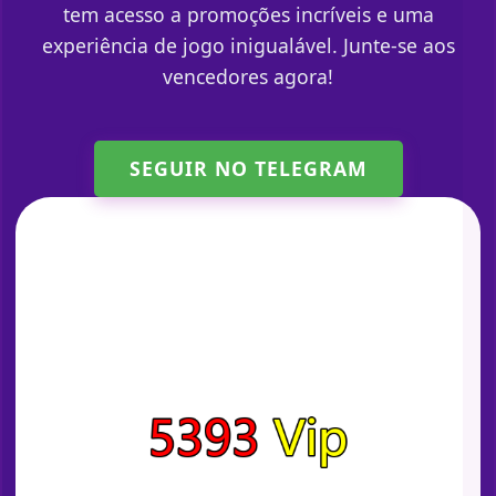
tem acesso a promoções incríveis e uma
experiência de jogo inigualável. Junte-se aos
vencedores agora!
SEGUIR NO TELEGRAM