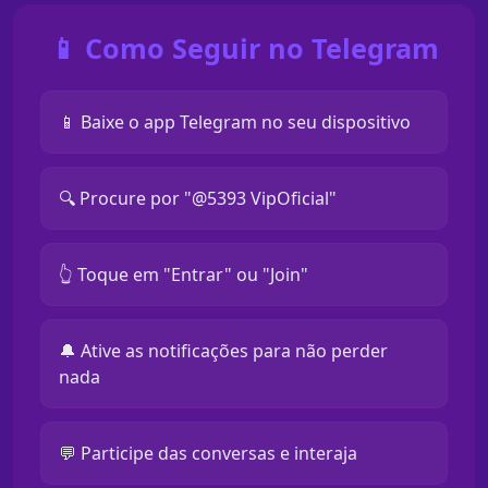
📱 Como Seguir no Telegram
📱 Baixe o app Telegram no seu dispositivo
🔍 Procure por "@5393 VipOficial"
👆 Toque em "Entrar" ou "Join"
🔔 Ative as notificações para não perder
nada
💬 Participe das conversas e interaja