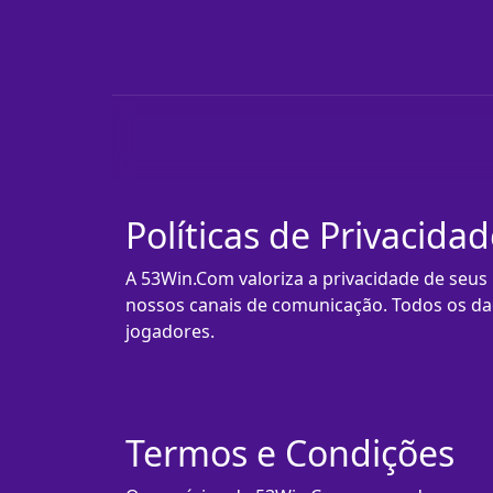
Políticas de Privacida
A 53Win.Com valoriza a privacidade de seu
nossos canais de comunicação. Todos os dad
jogadores.
Termos e Condições