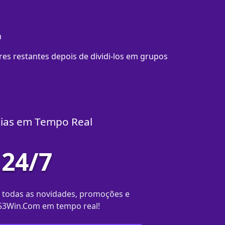
m
es restantes depois de dividi-los em grupos
cias em Tempo Real
24/7
e todas as novidades, promoções e
53Win.Com em tempo real!