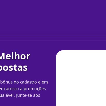
Melhor
postas
 bônus no cadastro e em
tem acesso a promoções
ualável. Junte-se aos