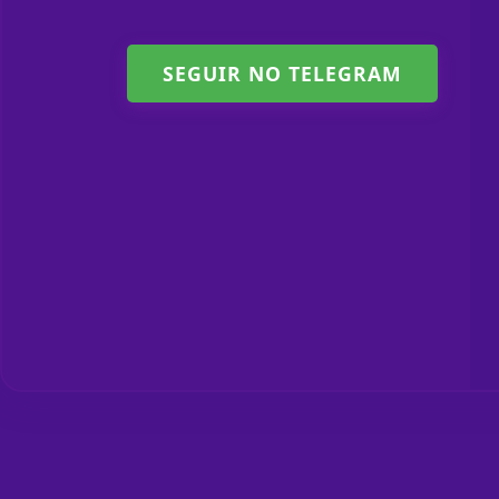
SEGUIR NO TELEGRAM