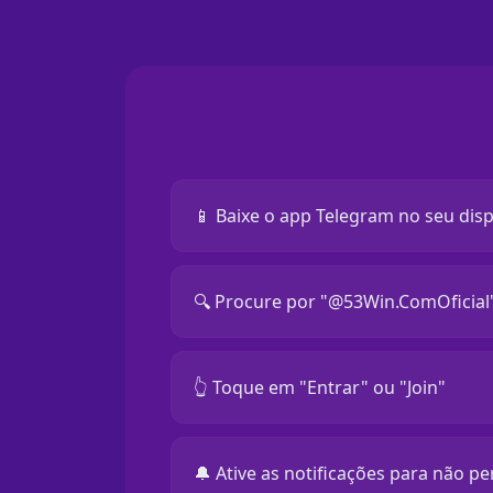
📱 Baixe o app Telegram no seu disp
🔍 Procure por "@53Win.ComOficial
👆 Toque em "Entrar" ou "Join"
🔔 Ative as notificações para não p