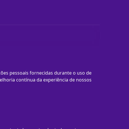
ões pessoais fornecidas durante o uso de
elhoria contínua da experiência de nossos