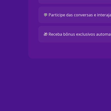
💬 Participe das conversas e interaj
🎁 Receba bônus exclusivos autom