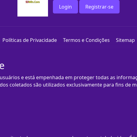
Login
Registrar-se
Políticas de Privacidade
Termos e Condições
Sitemap
de
s usuários e está empenhada em proteger todas as informaç
os coletados são utilizados exclusivamente para fins de m