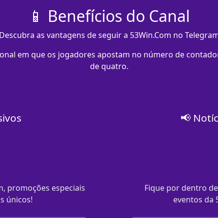
📱 Benefícios do Canal
Descubra as vantagens de seguir a 53Win.Com no Telegra
cional em que os jogadores apostam no número de contador
de quatro.
sivos
📢 Notí
m, promoções especiais
Fique por dentro d
s únicos!
eventos da 