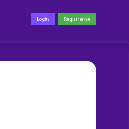
Login
Registrar-se