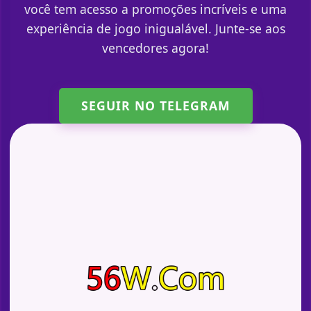
você tem acesso a promoções incríveis e uma
experiência de jogo inigualável. Junte-se aos
vencedores agora!
SEGUIR NO TELEGRAM