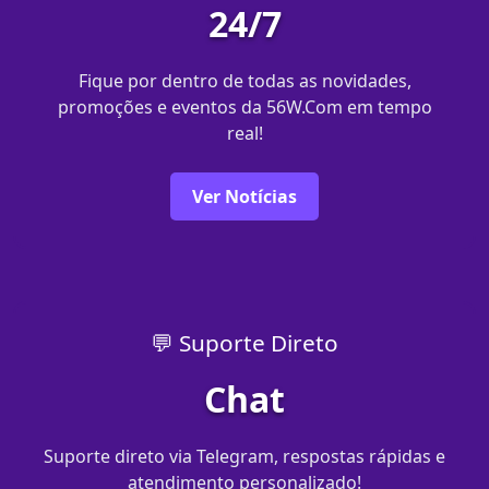
24/7
Fique por dentro de todas as novidades,
promoções e eventos da 56W.Com em tempo
real!
Ver Notícias
💬 Suporte Direto
Chat
Suporte direto via Telegram, respostas rápidas e
atendimento personalizado!