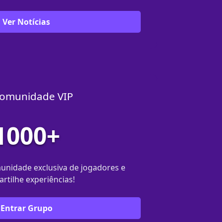
Ver Notícias
Comunidade VIP
1000+
unidade exclusiva de jogadores e
rtilhe experiências!
Entrar Grupo