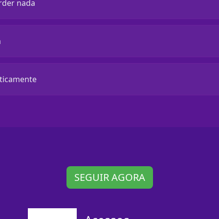
erder nada
a
aticamente
SEGUIR AGORA