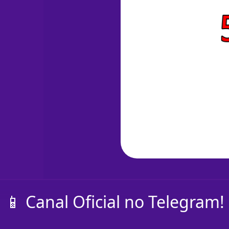
📱 Canal Oficial no Telegram!