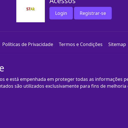
Acessos
Login
Registrar-se
Políticas de Privacidade
Termos e Condições
Sitemap
de
rios e está empenhada em proteger todas as informações p
tados são utilizados exclusivamente para fins de melhoria