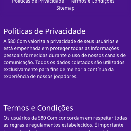
Políticas de Privacidade
Termos e Condições
Sitemap
Políticas de Privacidade
A 580 Com valoriza a privacidade de seus usuários e
está empenhada em proteger todas as informações
pessoais fornecidas durante o uso de nossos canais de
comunicação. Todos os dados coletados são utilizados
exclusivamente para fins de melhoria contínua da
experiência de nossos jogadores.
Termos e Condições
Os usuários da 580 Com concordam em respeitar todas
as regras e regulamentos estabelecidos. É importante