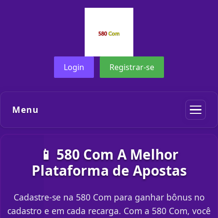
Login
Registrar-se
Menu
📱 580 Com A Melhor
Plataforma de Apostas
Cadastre-se na 580 Com para ganhar bônus no
cadastro e em cada recarga. Com a 580 Com, você