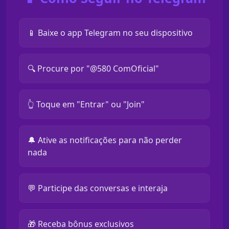
📱 Baixe o app Telegram no seu dispositivo
🔍 Procure por "@580 ComOficial"
👆 Toque em "Entrar" ou "Join"
🔔 Ative as notificações para não perder
nada
💬 Participe das conversas e interaja
🎁 Receba bônus exclusivos