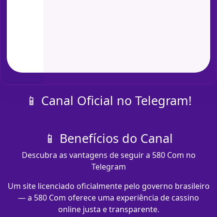
📱 Canal Oficial no Telegram!
📱 Benefícios do Canal
Descubra as vantagens de seguir a 580 Com no
Telegram
Um site licenciado oficialmente pelo governo brasileiro
— a 580 Com oferece uma experiência de cassino
online justa e transparente.