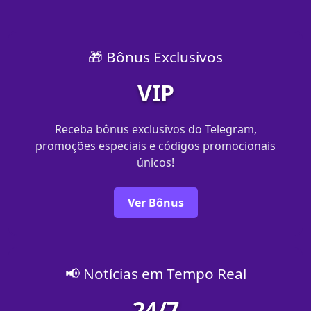
🎁 Bônus Exclusivos
VIP
Receba bônus exclusivos do Telegram,
promoções especiais e códigos promocionais
únicos!
Ver Bônus
📢 Notícias em Tempo Real
24/7