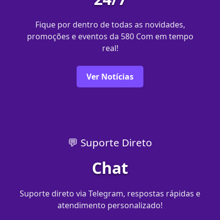
Fique por dentro de todas as novidades,
promoções e eventos da 580 Com em tempo
real!
Ver Notícias
💬 Suporte Direto
Chat
Suporte direto via Telegram, respostas rápidas e
atendimento personalizado!