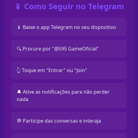
📱 Como Seguir no Telegram
📱 Baixe o app Telegram no seu dispositivo
🔍 Procure por "@595 GameOficial"
👆 Toque em "Entrar" ou "Join"
🔔 Ative as notificações para não perder
nada
💬 Participe das conversas e interaja