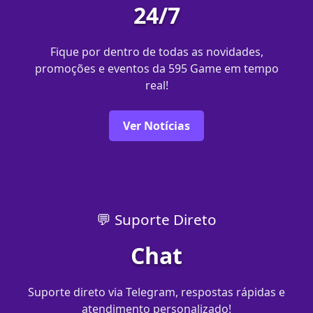
24/7
Fique por dentro de todas as novidades,
promoções e eventos da 595 Game em tempo
real!
Ver Notícias
💬 Suporte Direto
Chat
Suporte direto via Telegram, respostas rápidas e
atendimento personalizado!