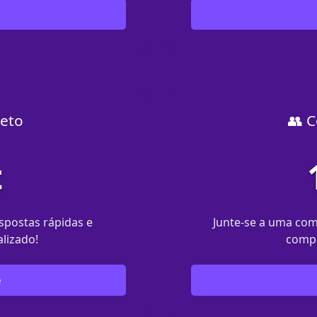
reto
👥 
t
espostas rápidas e
Junte-se a uma com
lizado!
compa
e