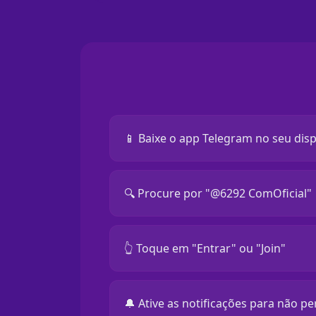
📱 Baixe o app Telegram no seu disp
🔍 Procure por "@6292 ComOficial"
👆 Toque em "Entrar" ou "Join"
🔔 Ative as notificações para não p