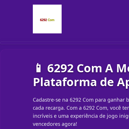
📱 6292 Com A M
Plataforma de A
Cadastre-se na 6292 Com para ganhar 
cada recarga. Com a 6292 Com, você t
incríveis e uma experiência de jogo inig
vencedores agora!