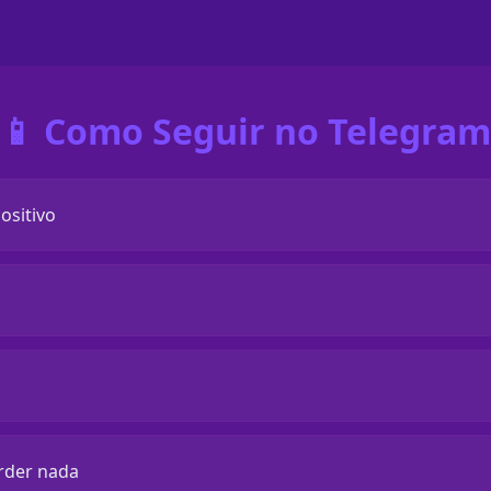
📱 Como Seguir no Telegram
ositivo
erder nada