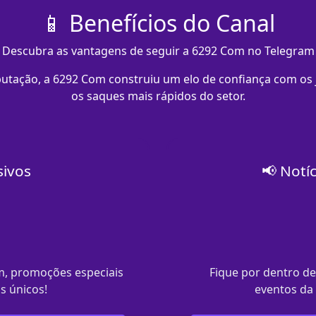
📱 Benefícios do Canal
Descubra as vantagens de seguir a 6292 Com no Telegram
putação, a 6292 Com construiu um elo de confiança com os
os saques mais rápidos do setor.
sivos
📢 Notí
m, promoções especiais
Fique por dentro d
s únicos!
eventos da