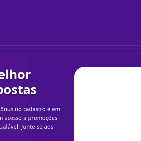
elhor
postas
bônus no cadastro e em
em acesso a promoções
ualável. Junte-se aos