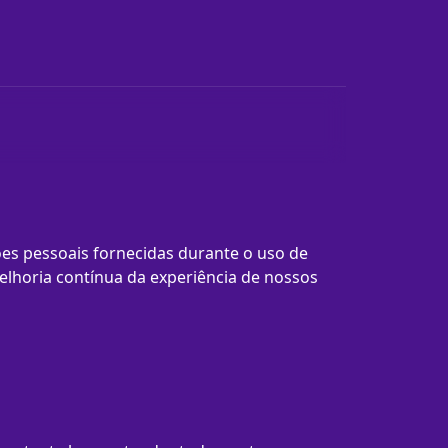
es pessoais fornecidas durante o uso de
elhoria contínua da experiência de nossos