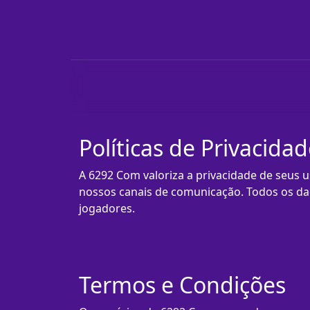
Políticas de Privacida
A 6292 Com valoriza a privacidade de seus
nossos canais de comunicação. Todos os dad
jogadores.
Termos e Condições