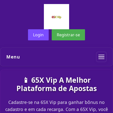
Login
Registrar-se
Menu
📱 65X Vip A Melhor
Plataforma de Apostas
Cadastre-se na 65X Vip para ganhar bônus no
cadastro e em cada recarga. Com a 65X Vip, você