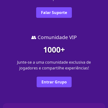
Falar Suporte
👥 Comunidade VIP
1000+
Junte-se a uma comunidade exclusiva de
jogadores e compartilhe experiências!
Entrar Grupo