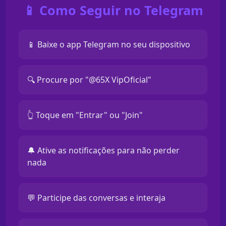
📱 Como Seguir no Telegram
📱 Baixe o app Telegram no seu dispositivo
🔍 Procure por "@65X VipOficial"
👆 Toque em "Entrar" ou "Join"
🔔 Ative as notificações para não perder
nada
💬 Participe das conversas e interaja