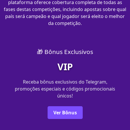
plataforma oferece cobertura completa de todas as
fases destas competições, incluindo apostas sobre qual
país será campeão e qual jogador será eleito o melhor
da competição.
🎁 Bônus Exclusivos
VIP
Receba bônus exclusivos do Telegram,
promoções especiais e códigos promocionais
únicos!
Ver Bônus