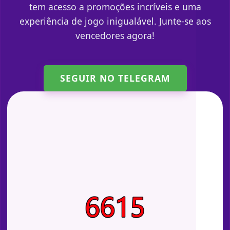
tem acesso a promoções incríveis e uma
experiência de jogo inigualável. Junte-se aos
vencedores agora!
SEGUIR NO TELEGRAM