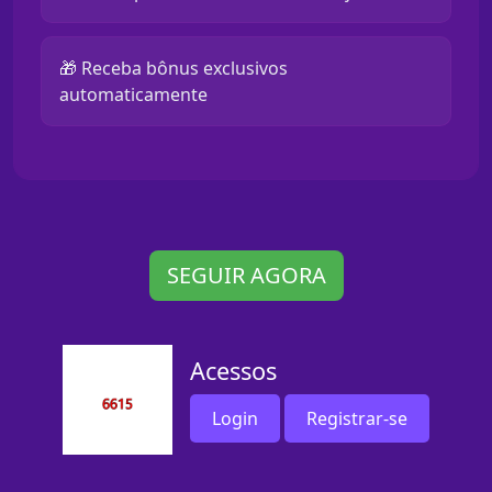
🎁 Receba bônus exclusivos
automaticamente
SEGUIR AGORA
Acessos
Login
Registrar-se