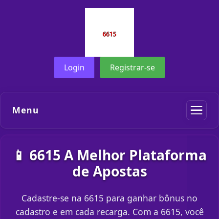
Login
Registrar-se
Menu
📱 6615 A Melhor Plataforma
de Apostas
Cadastre-se na 6615 para ganhar bônus no
cadastro e em cada recarga. Com a 6615, você