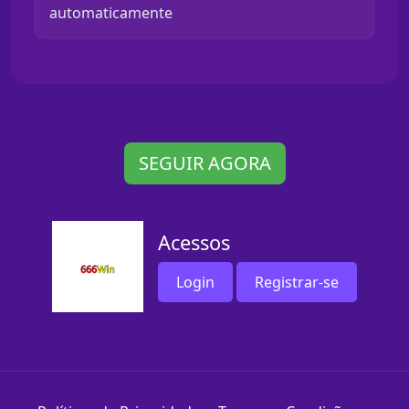
automaticamente
SEGUIR AGORA
Acessos
Login
Registrar-se