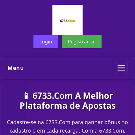
Login
Registrar-se
Menu
📱 6733.Com A Melhor
Plataforma de Apostas
Cadastre-se na 6733.Com para ganhar bônus no
cadastro e em cada recarga. Com a 6733.Com,