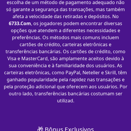
escolha de um método de pagamento adequado não
só garante a segurança das transações, mas também
afeta a velocidade das retiradas e depósitos. No
6733.Com
, os jogadores podem encontrar diversas
opções que atendem a diferentes necessidades e
preferências. Os métodos mais comuns incluem
cartões de crédito, carteiras eletrônicas e
transferências bancárias. Os cartões de crédito, como
Visa e MasterCard, são amplamente aceitos devido à
sua conveniência e à familiaridade dos usuários. As
carteiras eletrônicas, como PayPal, Neteller e Skrill, têm
ganhado popularidade pela rapidez nas transações e
pela proteção adicional que oferecem aos usuários. Por
outro lado, transferências bancárias costumam ser
utilizad.
🎁 Bônus Exclusivos