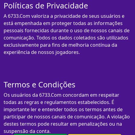
Políticas de Privacidade
A 6733.Com valoriza a privacidade de seus usuários e
está empenhada em proteger todas as informações
pessoais fornecidas durante o uso de nossos canais de
comunicação. Todos os dados coletados são utilizados
exclusivamente para fins de melhoria contínua da
experiência de nossos jogadores.
Termos e Condições
Os usuários da 6733.Com concordam em respeitar
todas as regras e regulamentos estabelecidos. É
importante ler e entender todos os termos antes de
participar de nossos canais de comunicação. A violação
destes termos pode resultar em penalizações ou na
suspensão da conta.