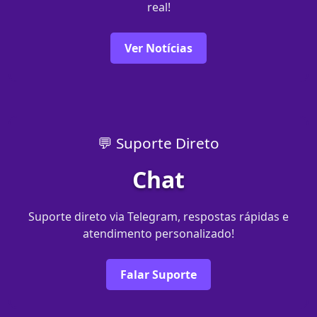
real!
Ver Notícias
💬 Suporte Direto
Chat
Suporte direto via Telegram, respostas rápidas e
atendimento personalizado!
Falar Suporte