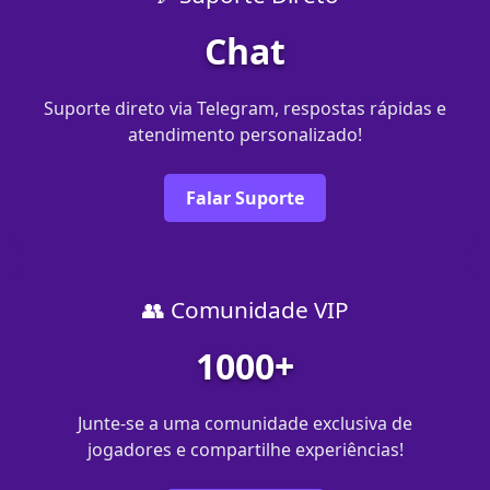
Chat
Suporte direto via Telegram, respostas rápidas e
atendimento personalizado!
Falar Suporte
👥 Comunidade VIP
1000+
Junte-se a uma comunidade exclusiva de
jogadores e compartilhe experiências!