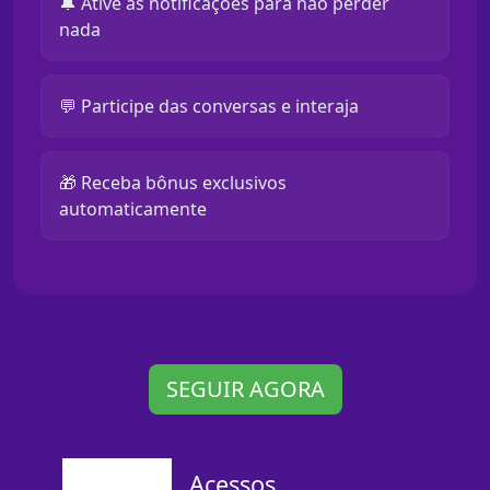
🔔 Ative as notificações para não perder
nada
💬 Participe das conversas e interaja
🎁 Receba bônus exclusivos
automaticamente
SEGUIR AGORA
Acessos