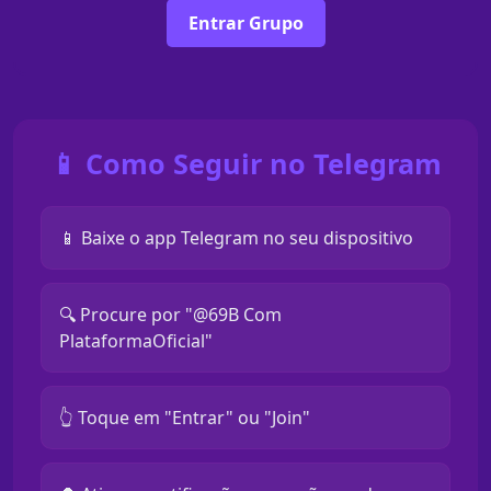
Entrar Grupo
📱 Como Seguir no Telegram
📱 Baixe o app Telegram no seu dispositivo
🔍 Procure por "@69B Com
PlataformaOficial"
👆 Toque em "Entrar" ou "Join"