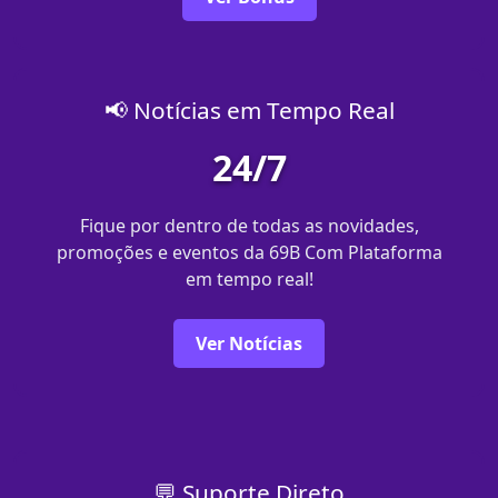
📢 Notícias em Tempo Real
24/7
Fique por dentro de todas as novidades,
promoções e eventos da 69B Com Plataforma
em tempo real!
Ver Notícias
💬 Suporte Direto