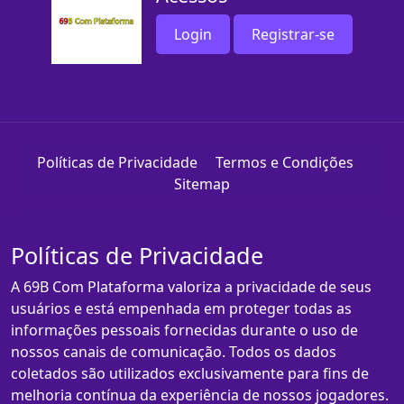
Login
Registrar-se
Políticas de Privacidade
Termos e Condições
Sitemap
Políticas de Privacidade
A 69B Com Plataforma valoriza a privacidade de seus
usuários e está empenhada em proteger todas as
informações pessoais fornecidas durante o uso de
nossos canais de comunicação. Todos os dados
coletados são utilizados exclusivamente para fins de
melhoria contínua da experiência de nossos jogadores.