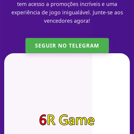
tem acesso a promoções incríveis e uma
experiência de jogo inigualável. Junte-se aos
vencedores agora!
SEGUIR NO TELEGRAM