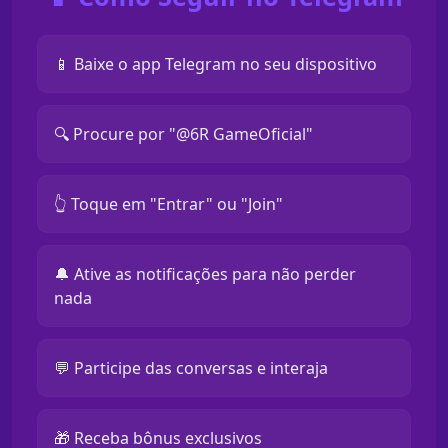
📱 Baixe o app Telegram no seu dispositivo
🔍 Procure por "@6R GameOficial"
👆 Toque em "Entrar" ou "Join"
🔔 Ative as notificações para não perder
nada
💬 Participe das conversas e interaja
🎁 Receba bônus exclusivos