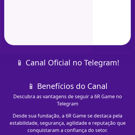
📱 Canal Oficial no Telegram!
📱 Benefícios do Canal
Descubra as vantagens de seguir a 6R Game no
Telegram
Desde sua fundação, a 6R Game se destaca pela
estabilidade, segurança, agilidade e reputação que
conquistaram a confiança do setor.