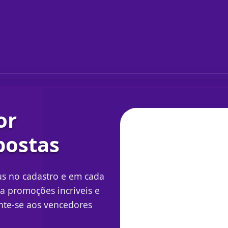
or
postas
us no cadastro e em cada
a promoções incríveis e
unte-se aos vencedores