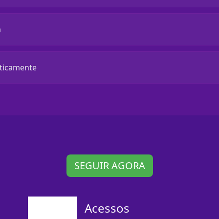
a
aticamente
SEGUIR AGORA
Acessos