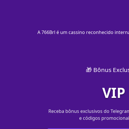
A 766Brl é um cassino reconhecido intern
🎁 Bônus Exclu
VIP
Receba bônus exclusivos do Telegra
e códigos promocionai