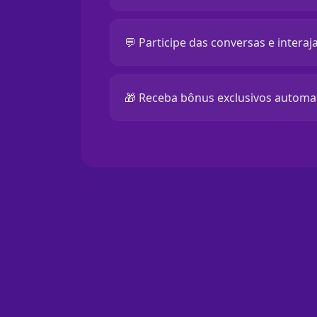
💬 Participe das conversas e interaj
🎁 Receba bônus exclusivos autom