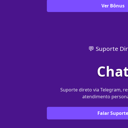
Ver Bônus
💬 Suporte Di
Cha
Suporte direto via Telegram, r
atendimento persona
Falar Suport