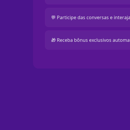
💬 Participe das conversas e interaj
🎁 Receba bônus exclusivos autom