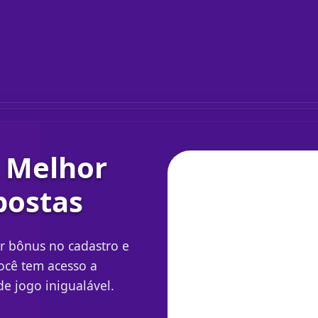
A Melhor
postas
r bônus no cadastro e
ocê tem acesso a
e jogo inigualável.