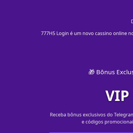
777H5 Login é um novo cassino online n
🎁 Bônus Exclu
VIP
Receba bônus exclusivos do Telegra
e códigos promocionai