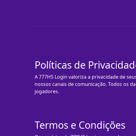
Políticas de Privacida
A 777H5 Login valoriza a privacidade de se
nossos canais de comunicação. Todos os dad
jogadores.
Termos e Condições