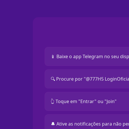
📱 Baixe o app Telegram no seu disp
🔍 Procure por "@777H5 LoginOficia
👆 Toque em "Entrar" ou "Join"
🔔 Ative as notificações para não p