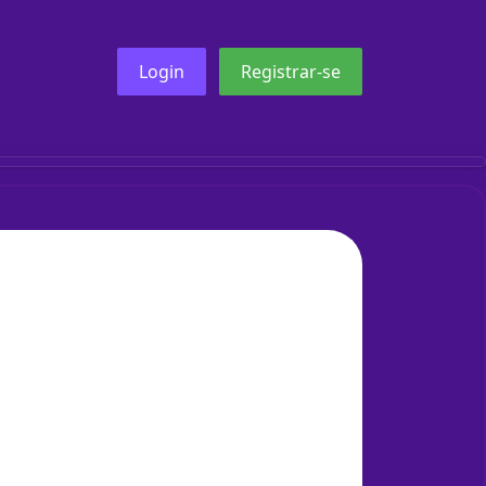
Login
Registrar-se