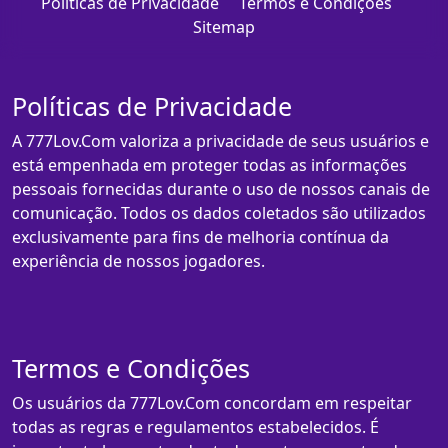
Políticas de Privacidade
Termos e Condições
Sitemap
Políticas de Privacidade
A 777Lov.Com valoriza a privacidade de seus usuários e
está empenhada em proteger todas as informações
pessoais fornecidas durante o uso de nossos canais de
comunicação. Todos os dados coletados são utilizados
exclusivamente para fins de melhoria contínua da
experiência de nossos jogadores.
Termos e Condições
Os usuários da 777Lov.Com concordam em respeitar
todas as regras e regulamentos estabelecidos. É