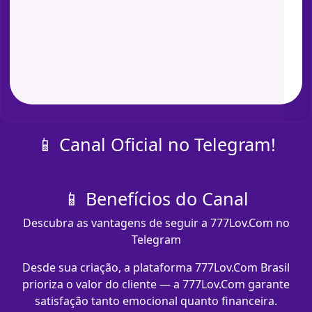
📱 Canal Oficial no Telegram!
📱 Benefícios do Canal
Descubra as vantagens de seguir a 777Lov.Com no
Telegram
Desde sua criação, a plataforma 777Lov.Com Brasil
prioriza o valor do cliente — a 777Lov.Com garante
satisfação tanto emocional quanto financeira.