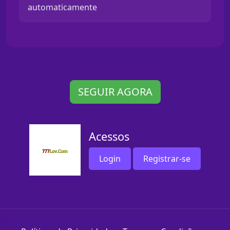
automaticamente
SEGUIR AGORA
Acessos
Login
Registrar-se