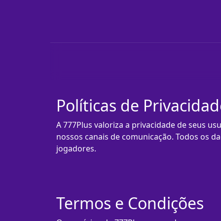
Políticas de Privacida
A 777Plus valoriza a privacidade de seus u
nossos canais de comunicação. Todos os dad
jogadores.
Termos e Condições