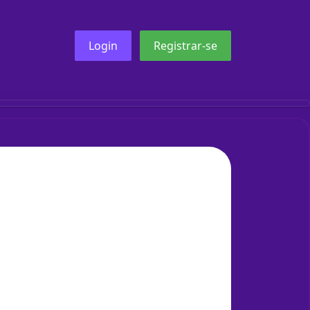
Login
Registrar-se