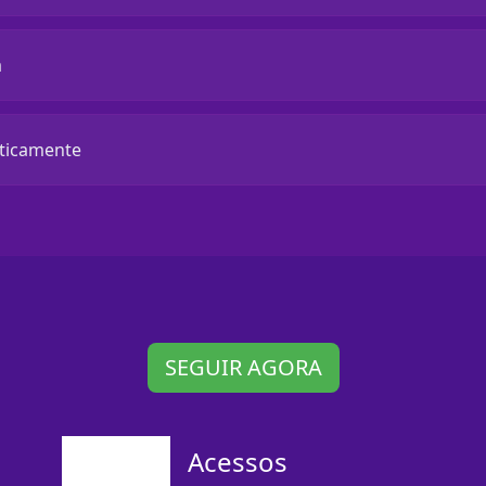
a
aticamente
SEGUIR AGORA
Acessos