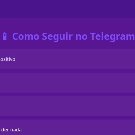
📱 Como Seguir no Telegram
ositivo
erder nada