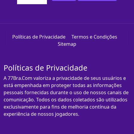
Políticas de Privacidade
Termos e Condições
Sitemap
Políticas de Privacidade
A 77Bra.Com valoriza a privacidade de seus usuários e
está empenhada em proteger todas as informações
pessoais fornecidas durante o uso de nossos canais de
comunicação. Todos os dados coletados são utilizados
exclusivamente para fins de melhoria contínua da
experiência de nossos jogadores.