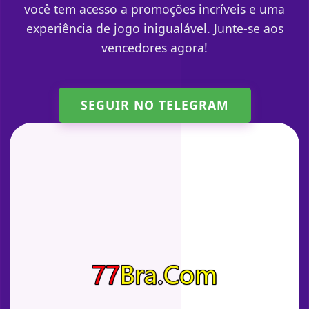
você tem acesso a promoções incríveis e uma
experiência de jogo inigualável. Junte-se aos
vencedores agora!
SEGUIR NO TELEGRAM