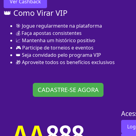
Ver Cashback
👑 Como Virar VIP
🎯 Jogue regularmente na plataforma
💰 Faça apostas consistentes
📈 Mantenha um histórico positivo
🎮 Participe de torneios e eventos
👑 Seja convidado pelo programa VIP
🎁 Aproveite todos os benefícios exclusivos
CADASTRE-SE AGORA
Aces
Log