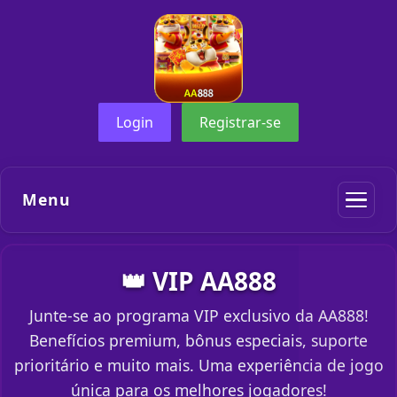
Login
Registrar-se
Menu
👑 VIP AA888
Junte-se ao programa VIP exclusivo da AA888!
Benefícios premium, bônus especiais, suporte
prioritário e muito mais. Uma experiência de jogo
única para os melhores jogadores!