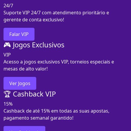
24/7
Suporte VIP 24/7 com atendimento prioritário e
gerente de conta exclusivo!
Falar VIP
🎮 Jogos Exclusivos
VIP
Acesso a jogos exclusivos VIP, torneios especiais e
mesas de alto valor!
Ver Jogos
🏆 Cashback VIP
15%
Cashback de até 15% em todas as suas apostas,
pagamento semanal garantido!