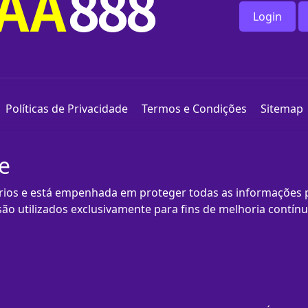
Login
Políticas de Privacidade
Termos e Condições
Sitemap
de
ários e está empenhada em proteger todas as informações 
ão utilizados exclusivamente para fins de melhoria contín