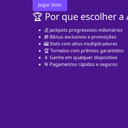
Jogar Slots
🏆 Por que escolher a
💰 Jackpots progressivos milionários
🎁 Bônus exclusivos e promoções
🎰 Slots com altos multiplicadores
🏆 Torneios com prêmios garantidos
📱 Ganhe em qualquer dispositivo
🎯 Pagamentos rápidos e seguros