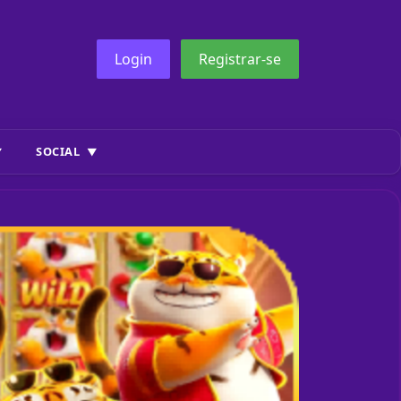
Login
Registrar-se
SOCIAL